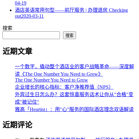
04-19
酒店英语常用句型——前厅服务 | 办理退房 Checking
out
2020-03-11
搜索
搜索
近期文章
一个数字，撬动整个酒店业的客户战略革命——深度解
读《The One Number You Need to Grow》
The One Number You Need to Grow
企业增长的核心指标：客户净推荐值（NPS）
外宾过生日怎么办？这套惊喜服务话术让你从"合格"变
成"被记住"
雅高「Heartist」：用"心"服务的国际酒店理念双语解读
近期评论