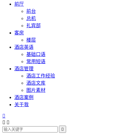
前厅
前台
总机
礼宾部
客房
楼层
酒店英语
基础口语
常用短语
酒店管理
酒店工作经验
酒店文库
图片素材
酒店案例
关于我



