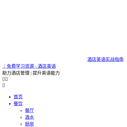
酒店英语实战指南
｜免费学习资源 - 酒店英语
助力酒店管理 | 提升英语能力



首页
餐饮
餐厅
酒水
厨房