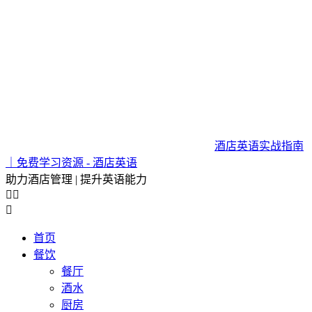
酒店英语实战指南
｜免费学习资源 - 酒店英语
助力酒店管理 | 提升英语能力



首页
餐饮
餐厅
酒水
厨房