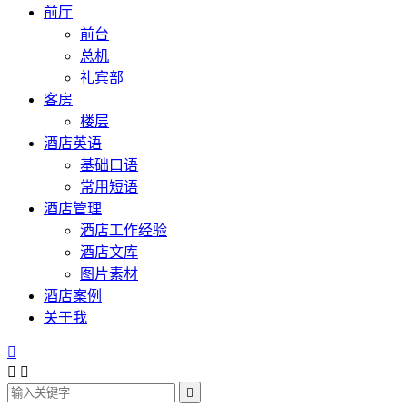
前厅
前台
总机
礼宾部
客房
楼层
酒店英语
基础口语
常用短语
酒店管理
酒店工作经验
酒店文库
图片素材
酒店案例
关于我



