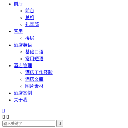
前厅
前台
总机
礼宾部
客房
楼层
酒店英语
基础口语
常用短语
酒店管理
酒店工作经验
酒店文库
图片素材
酒店案例
关于我



