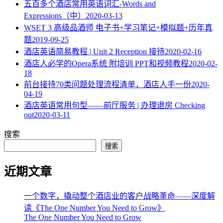
五百多个酒店常用英语词汇-Words and
Expressions（中）
2020-03-13
WSET 3 高级品酒师 电子书+学习笔记+模拟题+历年真
题
2019-09-25
酒店英语简易教程 | Unit 2 Reception 接待
2020-02-16
酒店人必学的Opera系统 附培训 PPT和视频教程
2020-02-
18
​前台接待70类问题处理流程清单，酒店人手一份
2020-
04-19
酒店英语常用句型——前厅服务 | 办理退房 Checking
out
2020-03-11
搜索
搜索
近期文章
一个数字，撬动整个酒店业的客户战略革命——深度解
读《The One Number You Need to Grow》
The One Number You Need to Grow