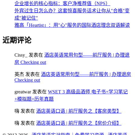
企业增长的核心指标：客户净推荐值（NPS）
外宾过生日怎么办？这套惊喜服务话术让你从"合格"变
成"被记住"
雅高「Heartist」：用"心"服务的国际酒店理念双语解读
近期评论
Cissy_
发表在
酒店英语常用句型——前厅服务 | 办理退
房 Checking out
英杰
发表在
酒店英语常用句型——前厅服务 | 办理退房
Checking out
greatwar
发表在
WSET 3 高级品酒师 电子书+学习笔记
+模拟题+历年真题
嗨
发表在
酒店英语口语 | 前厅服务之【客房类型】
嗨
发表在
酒店英语口语 | 前厅服务之【房价介绍】