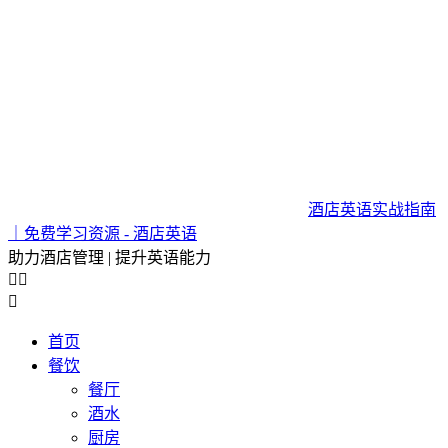
酒店英语实战指南
｜免费学习资源 - 酒店英语
助力酒店管理 | 提升英语能力



首页
餐饮
餐厅
酒水
厨房