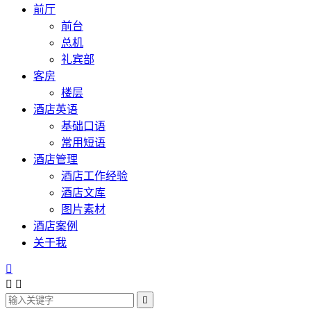
前厅
前台
总机
礼宾部
客房
楼层
酒店英语
基础口语
常用短语
酒店管理
酒店工作经验
酒店文库
图片素材
酒店案例
关于我



