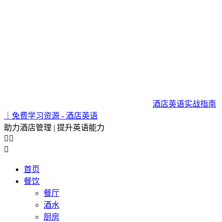
酒店英语实战指南
｜免费学习资源 - 酒店英语
助力酒店管理 | 提升英语能力



首页
餐饮
餐厅
酒水
厨房