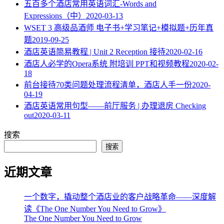
五百多个酒店常用英语词汇-Words and
Expressions（中）
2020-03-13
WSET 3 高级品酒师 电子书+学习笔记+模拟题+历年真
题
2019-09-25
酒店英语简易教程 | Unit 2 Reception 接待
2020-02-16
酒店人必学的Opera系统 附培训 PPT和视频教程
2020-02-
18
​前台接待70类问题处理流程清单，酒店人手一份
2020-
04-19
酒店英语常用句型——前厅服务 | 办理退房 Checking
out
2020-03-11
搜索
搜索
近期文章
一个数字，撬动整个酒店业的客户战略革命——深度解
读《The One Number You Need to Grow》
The One Number You Need to Grow