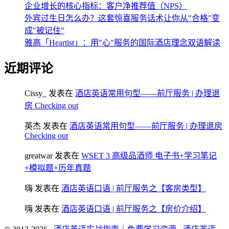
企业增长的核心指标：客户净推荐值（NPS）
外宾过生日怎么办？这套惊喜服务话术让你从"合格"变
成"被记住"
雅高「Heartist」：用"心"服务的国际酒店理念双语解读
近期评论
Cissy_
发表在
酒店英语常用句型——前厅服务 | 办理退
房 Checking out
英杰
发表在
酒店英语常用句型——前厅服务 | 办理退房
Checking out
greatwar
发表在
WSET 3 高级品酒师 电子书+学习笔记
+模拟题+历年真题
嗨
发表在
酒店英语口语 | 前厅服务之【客房类型】
嗨
发表在
酒店英语口语 | 前厅服务之【房价介绍】