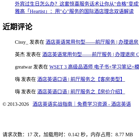
外宾过生日怎么办？这套惊喜服务话术让你从"合格"变成
雅高「Heartist」：用"心"服务的国际酒店理念双语解读
近期评论
Cissy_
发表在
酒店英语常用句型——前厅服务 | 办理退房 Chec
英杰
发表在
酒店英语常用句型——前厅服务 | 办理退房 Check
greatwar
发表在
WSET 3 高级品酒师 电子书+学习笔记
嗨
发表在
酒店英语口语 | 前厅服务之【客房类型】
嗨
发表在
酒店英语口语 | 前厅服务之【房价介绍】
© 2013-2026
酒店英语实战指南｜免费学习资源 - 酒店英语
请求次数：17 次，加载用时：0.142 秒，内存占用：8.77 MB