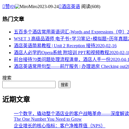

赞(
0
)
Miro
2023-09-24

酒店英语
阅读(608)
热门文章
五百多个酒店常用英语词汇-Words and Expressions（中）
WSET 3 高级品酒师 电子书+学习笔记+模拟题+历年真题
酒店英语简易教程 | Unit 2 Reception 接待
2020-02-16
酒店人必学的Opera系统 附培训 PPT和视频教程
2020-02-1
​前台接待70类问题处理流程清单，酒店人手一份
2020-04-
酒店英语常用句型——前厅服务 | 办理退房 Checking out
2
搜索
搜索
近期文章
一个数字，撬动整个酒店业的客户战略革命——深度解读《The One 
The One Number You Need to Grow
企业增长的核心指标：客户净推荐值（NPS）