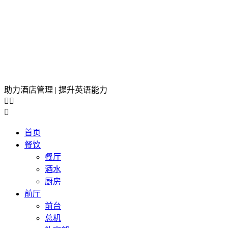
助力酒店管理 | 提升英语能力



首页
餐饮
餐厅
酒水
厨房
前厅
前台
总机