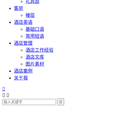
礼宾部
客房
楼层
酒店英语
基础口语
常用短语
酒店管理
酒店工作经验
酒店文库
图片素材
酒店案例
关于我



