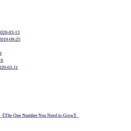
2020-03-13
2019-09-25
8
19
020-03-11
Number You Need to Grow》