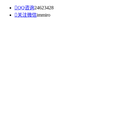

QQ咨询
24623428

关注微信
immiro