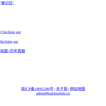
"被记住"
king out
ing out
+模拟题+历年真题
琼ICP备19001286号
|
关于我
|
网站地图
admin#hotelenglish.cn