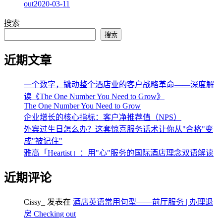
out
2020-03-11
搜索
搜索
近期文章
一个数字，撬动整个酒店业的客户战略革命——深度解
读《The One Number You Need to Grow》
The One Number You Need to Grow
企业增长的核心指标：客户净推荐值（NPS）
外宾过生日怎么办？这套惊喜服务话术让你从"合格"变
成"被记住"
雅高「Heartist」：用"心"服务的国际酒店理念双语解读
近期评论
Cissy_
发表在
酒店英语常用句型——前厅服务 | 办理退
房 Checking out