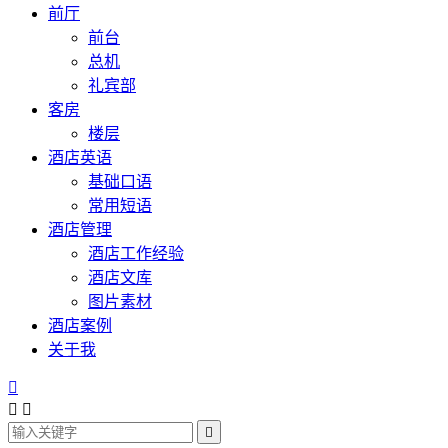
前厅
前台
总机
礼宾部
客房
楼层
酒店英语
基础口语
常用短语
酒店管理
酒店工作经验
酒店文库
图片素材
酒店案例
关于我



