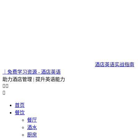
酒店英语实战指南
｜免费学习资源 - 酒店英语
助力酒店管理 | 提升英语能力



首页
餐饮
餐厅
酒水
厨房