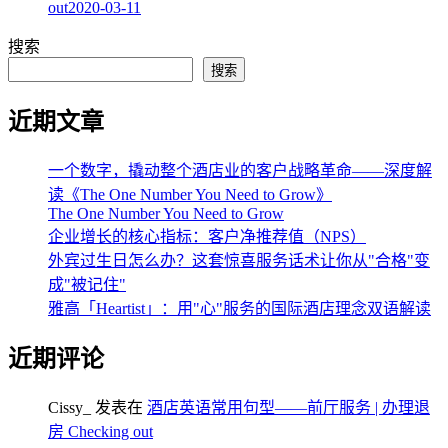
out
2020-03-11
搜索
搜索
近期文章
一个数字，撬动整个酒店业的客户战略革命——深度解
读《The One Number You Need to Grow》
The One Number You Need to Grow
企业增长的核心指标：客户净推荐值（NPS）
外宾过生日怎么办？这套惊喜服务话术让你从"合格"变
成"被记住"
雅高「Heartist」：用"心"服务的国际酒店理念双语解读
近期评论
Cissy_
发表在
酒店英语常用句型——前厅服务 | 办理退
房 Checking out