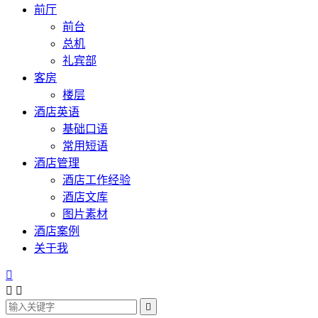
前厅
前台
总机
礼宾部
客房
楼层
酒店英语
基础口语
常用短语
酒店管理
酒店工作经验
酒店文库
图片素材
酒店案例
关于我



