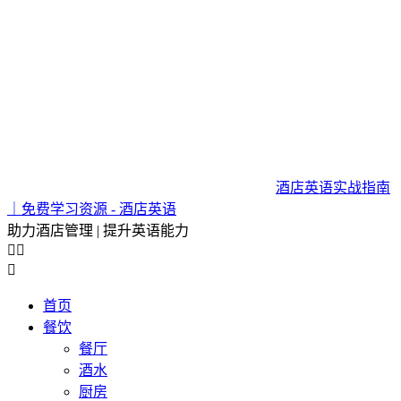
酒店英语实战指南
｜免费学习资源 - 酒店英语
助力酒店管理 | 提升英语能力



首页
餐饮
餐厅
酒水
厨房