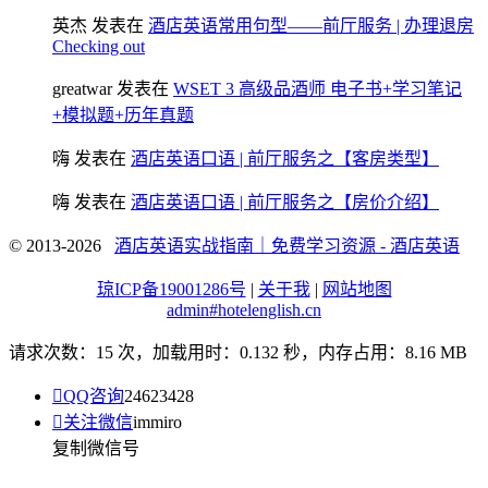
英杰
发表在
酒店英语常用句型——前厅服务 | 办理退房
Checking out
greatwar
发表在
WSET 3 高级品酒师 电子书+学习笔记
+模拟题+历年真题
嗨
发表在
酒店英语口语 | 前厅服务之【客房类型】
嗨
发表在
酒店英语口语 | 前厅服务之【房价介绍】
© 2013-2026
酒店英语实战指南｜免费学习资源 - 酒店英语
琼ICP备19001286号
|
关于我
|
网站地图
admin#hotelenglish.cn
请求次数：15 次，加载用时：0.132 秒，内存占用：8.16 MB

QQ咨询
24623428

关注微信
immiro
复制微信号