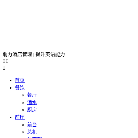
助力酒店管理 | 提升英语能力



首页
餐饮
餐厅
酒水
厨房
前厅
前台
总机