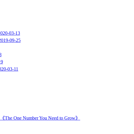
2020-03-13
2019-09-25
8
19
020-03-11
Number You Need to Grow》