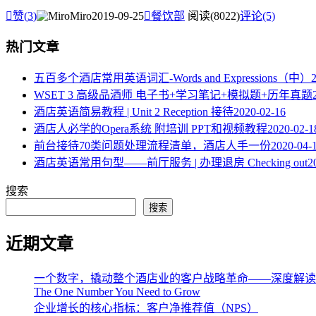

赞(
3
)
Miro
2019-09-25

餐饮部
阅读(8022)
评论(5)
热门文章
五百多个酒店常用英语词汇-Words and Expressions（中）
WSET 3 高级品酒师 电子书+学习笔记+模拟题+历年真题
酒店英语简易教程 | Unit 2 Reception 接待
2020-02-16
酒店人必学的Opera系统 附培训 PPT和视频教程
2020-02-1
​前台接待70类问题处理流程清单，酒店人手一份
2020-04-
酒店英语常用句型——前厅服务 | 办理退房 Checking out
2
搜索
搜索
近期文章
一个数字，撬动整个酒店业的客户战略革命——深度解读《The One 
The One Number You Need to Grow
企业增长的核心指标：客户净推荐值（NPS）