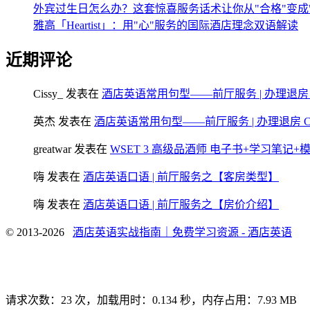
外宾过生日怎么办？这套惊喜服务话术让你从"合格"变成
雅高「Heartist」：用"心"服务的国际酒店理念双语解读
近期评论
Cissy_
发表在
酒店英语常用句型——前厅服务 | 办理退房 Chec
英杰
发表在
酒店英语常用句型——前厅服务 | 办理退房 Check
greatwar
发表在
WSET 3 高级品酒师 电子书+学习笔记
嗨
发表在
酒店英语口语 | 前厅服务之【客房类型】
嗨
发表在
酒店英语口语 | 前厅服务之【房价介绍】
© 2013-2026
酒店英语实战指南｜免费学习资源 - 酒店英语
请求次数：23 次，加载用时：0.134 秒，内存占用：7.93 MB