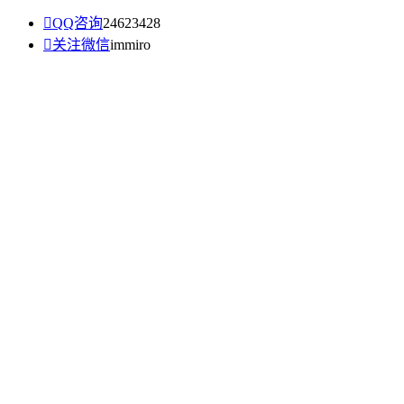

QQ咨询
24623428

关注微信
immiro