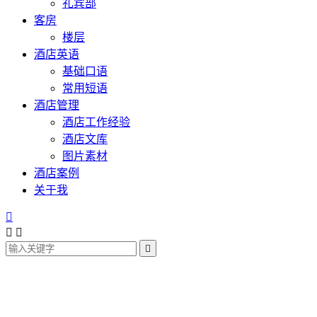
礼宾部
客房
楼层
酒店英语
基础口语
常用短语
酒店管理
酒店工作经验
酒店文库
图片素材
酒店案例
关于我



