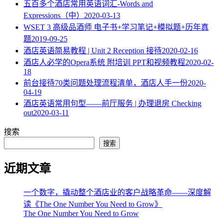
五百多个酒店常用英语词汇-Words and
Expressions（中）
2020-03-13
WSET 3 高级品酒师 电子书+学习笔记+模拟题+历年真
题
2019-09-25
酒店英语简易教程 | Unit 2 Reception 接待
2020-02-16
酒店人必学的Opera系统 附培训 PPT和视频教程
2020-02-
18
​前台接待70类问题处理流程清单，酒店人手一份
2020-
04-19
酒店英语常用句型——前厅服务 | 办理退房 Checking
out
2020-03-11
搜索
搜索
近期文章
一个数字，撬动整个酒店业的客户战略革命——深度解
读《The One Number You Need to Grow》
The One Number You Need to Grow