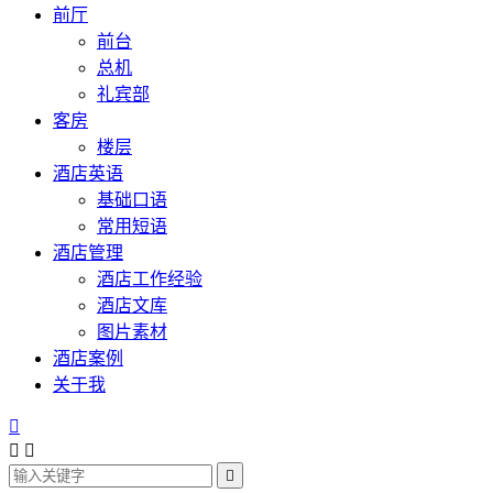
前厅
前台
总机
礼宾部
客房
楼层
酒店英语
基础口语
常用短语
酒店管理
酒店工作经验
酒店文库
图片素材
酒店案例
关于我



