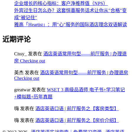
企业增长的核心指标：客户净推荐值（NPS）
外宾过生日怎么办？这套惊喜服务话术让你从"合格"变
成"被记住"
雅高「Heartist」：用"心"服务的国际酒店理念双语解读
近期评论
Cissy_
发表在
酒店英语常用句型——前厅服务 | 办理退
房 Checking out
英杰
发表在
酒店英语常用句型——前厅服务 | 办理退房
Checking out
greatwar
发表在
WSET 3 高级品酒师 电子书+学习笔记
+模拟题+历年真题
嗨
发表在
酒店英语口语 | 前厅服务之【客房类型】
嗨
发表在
酒店英语口语 | 前厅服务之【房价介绍】