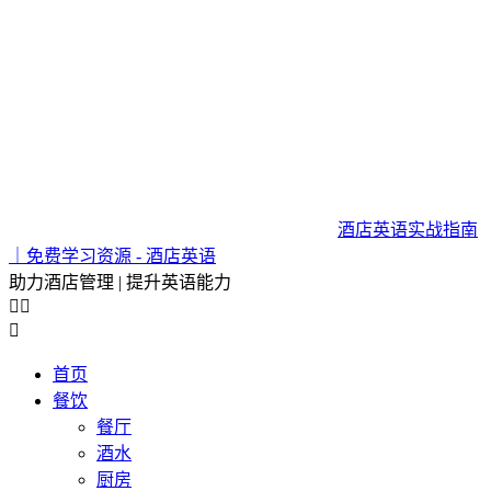
酒店英语实战指南
｜免费学习资源 - 酒店英语
助力酒店管理 | 提升英语能力



首页
餐饮
餐厅
酒水
厨房