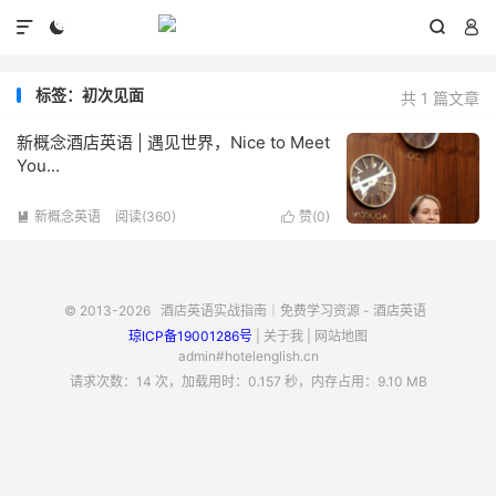




标签：初次见面
共 1 篇文章
新概念酒店英语 | 遇见世界，Nice to Meet
You...
新概念英语
阅读(360)
赞(
0
)


© 2013-2026
酒店英语实战指南｜免费学习资源 - 酒店英语
琼ICP备19001286号
|
关于我
|
网站地图
admin#hotelenglish.cn
请求次数：14 次，加载用时：0.157 秒，内存占用：9.10 MB