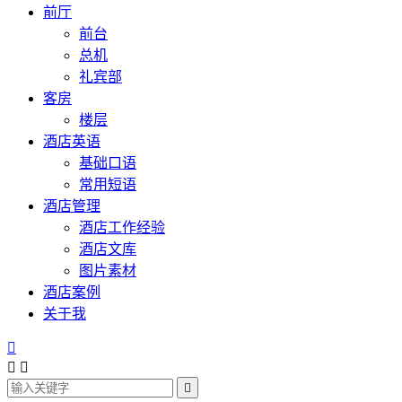
前厅
前台
总机
礼宾部
客房
楼层
酒店英语
基础口语
常用短语
酒店管理
酒店工作经验
酒店文库
图片素材
酒店案例
关于我



