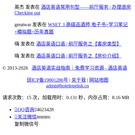
英杰
发表在
酒店英语常用句型——前厅服务 | 办理退房
Checking out
greatwar
发表在
WSET 3 高级品酒师 电子书+学习笔记
+模拟题+历年真题
嗨
发表在
酒店英语口语 | 前厅服务之【客房类型】
嗨
发表在
酒店英语口语 | 前厅服务之【房价介绍】
© 2013-2026
酒店英语实战指南｜免费学习资源 - 酒店英语
琼ICP备19001286号
|
关于我
|
网站地图
admin#hotelenglish.cn
请求次数：15 次，加载用时：0.131 秒，内存占用：8.16 MB

QQ咨询
24623428

关注微信
immiro
复制微信号