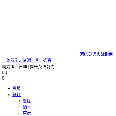
酒店英语实战指南
｜免费学习资源 - 酒店英语
助力酒店管理 | 提升英语能力



首页
餐饮
餐厅
酒水
厨房