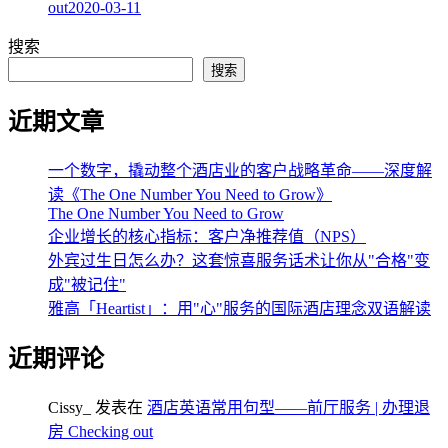
out
2020-03-11
搜索
搜索
近期文章
一个数字，撬动整个酒店业的客户战略革命——深度解
读《The One Number You Need to Grow》
The One Number You Need to Grow
企业增长的核心指标：客户净推荐值（NPS）
外宾过生日怎么办？这套惊喜服务话术让你从"合格"变
成"被记住"
雅高「Heartist」：用"心"服务的国际酒店理念双语解读
近期评论
Cissy_
发表在
酒店英语常用句型——前厅服务 | 办理退
房 Checking out