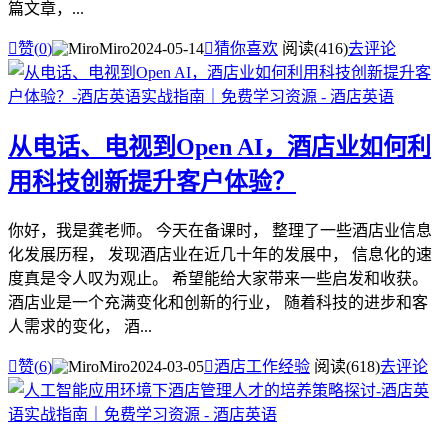
篇文章，...

赞(
0
)
Miro
2024-05-14

猜你喜欢
阅读(416)
去评论
从电话、电视到Open AI，酒店业如何利
用科技创新提升客户体验？
你好，我是龚老师。 今天在备课时， 整理了一些酒店业信息
化发展历程， 发现酒店业在近几十年的发展中， 信息化的速
度真是令人叹为观止。 希望能给大家带来一些启发和收获。
酒店业是一个充满变化和创新的行业， 随着科技的进步和客
人需求的变化， 酒...

赞(
6
)
Miro
2024-03-05

酒店工作经验
阅读(618)
去评论