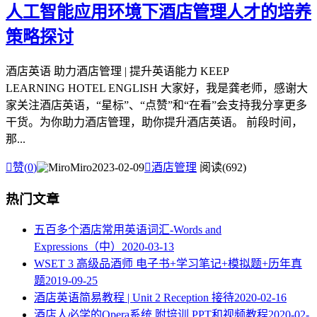
人工智能应用环境下酒店管理人才的培养
策略探讨
酒店英语 助力酒店管理 | 提升英语能力 KEEP
LEARNING HOTEL ENGLISH 大家好，我是龚老师，感谢大
家关注酒店英语，“星标”、“点赞”和“在看”会支持我分享更多
干货。为你助力酒店管理，助你提升酒店英语。 前段时间，
那...

赞(
0
)
Miro
2023-02-09

酒店管理
阅读(692)
热门文章
五百多个酒店常用英语词汇-Words and
Expressions（中）
2020-03-13
WSET 3 高级品酒师 电子书+学习笔记+模拟题+历年真
题
2019-09-25
酒店英语简易教程 | Unit 2 Reception 接待
2020-02-16
酒店人必学的Opera系统 附培训 PPT和视频教程
2020-02-