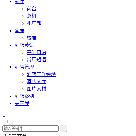
前厅
前台
总机
礼宾部
客房
楼层
酒店英语
基础口语
常用短语
酒店管理
酒店工作经验
酒店文库
图片素材
酒店案例
关于我



