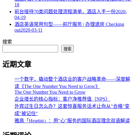
18
​前台接待70类问题处理流程清单，酒店人手一份
2020-
04-19
酒店英语常用句型——前厅服务 | 办理退房 Checking
out
2020-03-11
搜索
搜索
近期文章
一个数字，撬动整个酒店业的客户战略革命——深度解
读《The One Number You Need to Grow》
The One Number You Need to Grow
企业增长的核心指标：客户净推荐值（NPS）
外宾过生日怎么办？这套惊喜服务话术让你从"合格"变
成"被记住"
雅高「Heartist」：用"心"服务的国际酒店理念双语解读