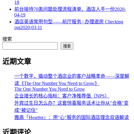
18
​前台接待70类问题处理流程清单，酒店人手一份
2020-
04-19
酒店英语常用句型——前厅服务 | 办理退房 Checking
out
2020-03-11
搜索
搜索
近期文章
一个数字，撬动整个酒店业的客户战略革命——深度解
读《The One Number You Need to Grow》
The One Number You Need to Grow
企业增长的核心指标：客户净推荐值（NPS）
外宾过生日怎么办？这套惊喜服务话术让你从"合格"变
成"被记住"
雅高「Heartist」：用"心"服务的国际酒店理念双语解读
近期评论