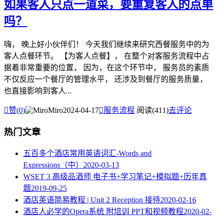
如果客人只点一道菜，要重复客人的点单
吗？
嗨， 晚上好小伙伴们！ 今天我们继续来研究西餐服务中的为
客人点餐环节。 【为客人点餐】， 在整个对客服务流程中占
据着非常重要的位置， 因为，在这个环节中， 服务员的素质
不仅反应一个餐厅的管理水平， 还涉及到餐厅的服务质量，
也直接影响到客人...

赞(
0
)
Miro
2024-04-17

服务流程
阅读(411)
去评论
热门文章
五百多个酒店常用英语词汇-Words and
Expressions（中）
2020-03-13
WSET 3 高级品酒师 电子书+学习笔记+模拟题+历年真
题
2019-09-25
酒店英语简易教程 | Unit 2 Reception 接待
2020-02-16
酒店人必学的Opera系统 附培训 PPT和视频教程
2020-02-