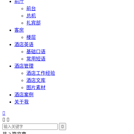
前厅
前台
总机
礼宾部
客房
楼层
酒店英语
基础口语
常用短语
酒店管理
酒店工作经验
酒店文库
图片素材
酒店案例
关于我



