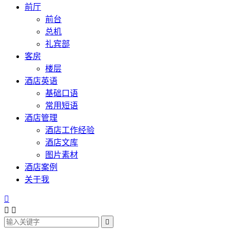
前厅
前台
总机
礼宾部
客房
楼层
酒店英语
基础口语
常用短语
酒店管理
酒店工作经验
酒店文库
图片素材
酒店案例
关于我



