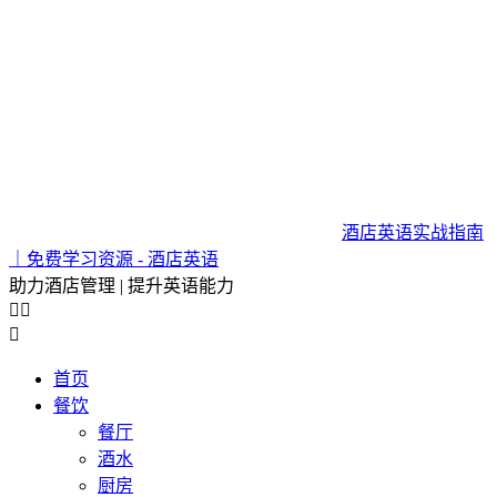
酒店英语实战指南
｜免费学习资源 - 酒店英语
助力酒店管理 | 提升英语能力



首页
餐饮
餐厅
酒水
厨房