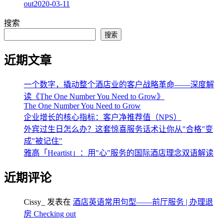
out
2020-03-11
搜索
搜索
近期文章
一个数字，撬动整个酒店业的客户战略革命——深度解
读《The One Number You Need to Grow》
The One Number You Need to Grow
企业增长的核心指标：客户净推荐值（NPS）
外宾过生日怎么办？这套惊喜服务话术让你从"合格"变
成"被记住"
雅高「Heartist」：用"心"服务的国际酒店理念双语解读
近期评论
Cissy_
发表在
酒店英语常用句型——前厅服务 | 办理退
房 Checking out