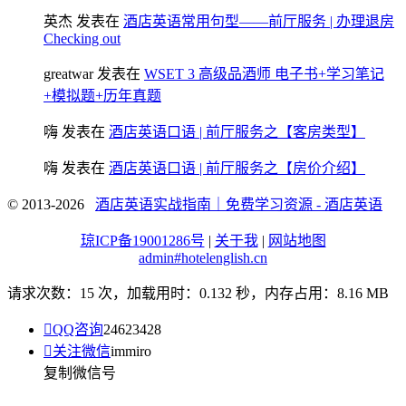
英杰
发表在
酒店英语常用句型——前厅服务 | 办理退房
Checking out
greatwar
发表在
WSET 3 高级品酒师 电子书+学习笔记
+模拟题+历年真题
嗨
发表在
酒店英语口语 | 前厅服务之【客房类型】
嗨
发表在
酒店英语口语 | 前厅服务之【房价介绍】
© 2013-2026
酒店英语实战指南｜免费学习资源 - 酒店英语
琼ICP备19001286号
|
关于我
|
网站地图
admin#hotelenglish.cn
请求次数：15 次，加载用时：0.132 秒，内存占用：8.16 MB

QQ咨询
24623428

关注微信
immiro
复制微信号