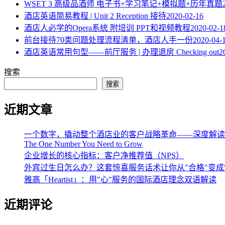
WSET 3 高级品酒师 电子书+学习笔记+模拟题+历年真题
酒店英语简易教程 | Unit 2 Reception 接待
2020-02-16
酒店人必学的Opera系统 附培训 PPT和视频教程
2020-02-1
​前台接待70类问题处理流程清单，酒店人手一份
2020-04-
酒店英语常用句型——前厅服务 | 办理退房 Checking out
2
搜索
搜索
近期文章
一个数字，撬动整个酒店业的客户战略革命——深度解读《The One 
The One Number You Need to Grow
企业增长的核心指标：客户净推荐值（NPS）
外宾过生日怎么办？这套惊喜服务话术让你从"合格"变成
雅高「Heartist」：用"心"服务的国际酒店理念双语解读
近期评论