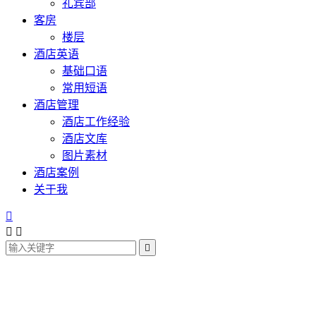
礼宾部
客房
楼层
酒店英语
基础口语
常用短语
酒店管理
酒店工作经验
酒店文库
图片素材
酒店案例
关于我



