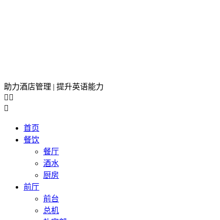
助力酒店管理 | 提升英语能力



首页
餐饮
餐厅
酒水
厨房
前厅
前台
总机