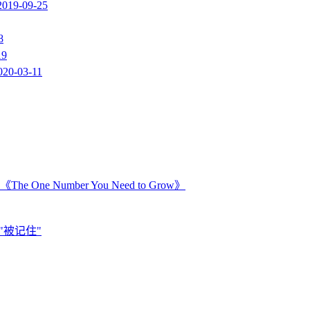
2019-09-25
8
19
020-03-11
Number You Need to Grow》
"被记住"