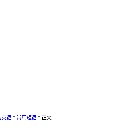
店英语
常用短语
正文

