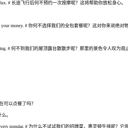
? It’ll help you relax. # 长途飞行后何不预约一次按摩呢？这将帮助你放松身心。
s a great value for your money. # 你何不选择我们的全包套餐呢？这对你来
 view is breathtaking. # 何不到我们的屋顶露台散散步呢？那里的景色令人叹为
 晚上好，您现在可以点餐了吗？
要点什么。
f Wellington? It’s very popular. # 为什么不试试我们的招牌菜，惠灵顿牛排