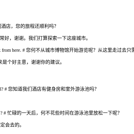
? # 欢迎来到我们酒店，您的旅程还顺利吗？
ore the city. # 非常好，谢谢。我们打算探索一下这座城市。
’s just a short walk from here. # 您何不从城市博物馆开始游览呢？从
e tip. # 这听起来是个好主意，谢谢你的建议。
 an outdoor pool? # 您知道我们酒店有健身房和室外游泳池吗？
after your busy day? # 忙碌的一天后，何不花些时间在游泳池里放松一下呢？
来不错，我一定会去的。