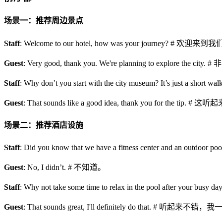
场景一：推荐周边景点
Staff
: Welcome to our hotel, how was your journey
Guest
: Very good, thank you. We're planning to expl
Staff
: Why don’t you start with the city museum? It
Guest
: That sounds like a good idea, thank you for th
场景二：推荐酒店设施
Staff
: Did you know that we have a fitness center and
Guest
: No, I didn’t. # 不知道。
Staff
: Why not take some time to relax in the pool 
Guest
: That sounds great, I'll definitely do that. # 听起