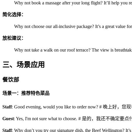
Why not book a massage after your long flight
简化选择：
Why not choose our all-inclusive package? It’
放松建议：
Why not take a walk on our roof terrace? The
三、场景应用
餐饮部
场景一：推荐特色菜品
Staff
: Good evening, would you like to order now? #
Guest
: Yes, I'm not sure what to choose. # 是的，我还不确定
Staff
: Why don’t you try our signature dish, the Bee