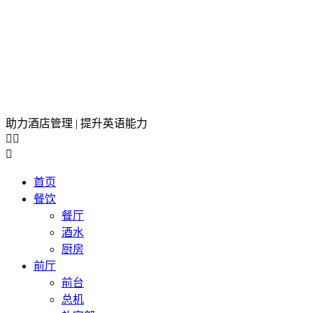
助力酒店管理 | 提升英语能力



首页
餐饮
餐厅
酒水
厨房
前厅
前台
总机