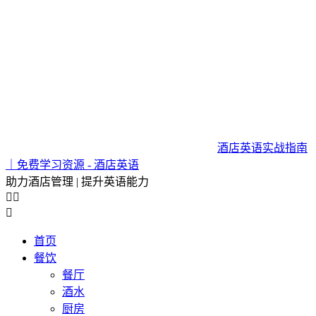
酒店英语实战指南
｜免费学习资源 - 酒店英语
助力酒店管理 | 提升英语能力



首页
餐饮
餐厅
酒水
厨房