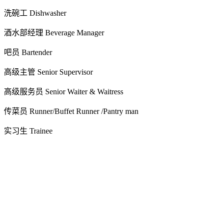
洗碗工 Dishwasher
酒水部经理 Beverage Manager
吧员 Bartender
高级主管 Senior Supervisor
高级服务员 Senior Waiter & Waitress
传菜员 Runner/Buffet Runner /Pantry man
实习生 Trainee