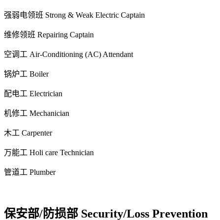
强弱电领班 Strong & Weak Electric Captain
维修领班 Repairing Captain
空调工 Air-Conditioning (AC) Attendant
锅炉工 Boiler
配电工 Electrician
机修工 Mechanician
木工 Carpenter
万能工 Holi care Technician
管道工 Plumber
保安部/防损部 Security/Loss Prevention