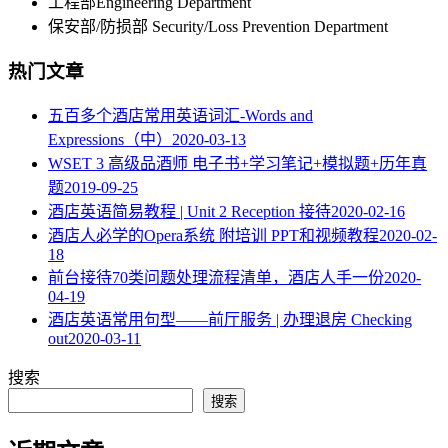
工程部Engineering Department
保安部/防损部 Security/Loss Prevention Department
热门文章
五百多个酒店常用英语词汇-Words and
Expressions（中）
2020-03-13
WSET 3 高级品酒师 电子书+学习笔记+模拟题+历年真
题
2019-09-25
酒店英语简易教程 | Unit 2 Reception 接待
2020-02-16
酒店人必学的Opera系统 附培训 PPT和视频教程
2020-02-
18
​前台接待70类问题处理流程清单，酒店人手一份
2020-
04-19
酒店英语常用句型——前厅服务 | 办理退房 Checking
out
2020-03-11
搜索
搜索