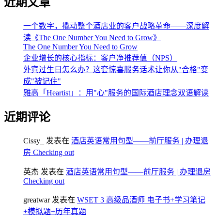
近期文章
一个数字，撬动整个酒店业的客户战略革命——深度解
读《The One Number You Need to Grow》
The One Number You Need to Grow
企业增长的核心指标：客户净推荐值（NPS）
外宾过生日怎么办？这套惊喜服务话术让你从"合格"变
成"被记住"
雅高「Heartist」：用"心"服务的国际酒店理念双语解读
近期评论
Cissy_
发表在
酒店英语常用句型——前厅服务 | 办理退
房 Checking out
英杰
发表在
酒店英语常用句型——前厅服务 | 办理退房
Checking out
greatwar
发表在
WSET 3 高级品酒师 电子书+学习笔记
+模拟题+历年真题