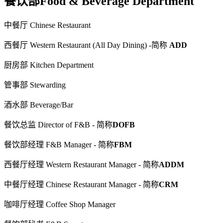
餐饮部Food & Beverage Department
中餐厅 Chinese Restaurant
西餐厅 Western Restaurant (All Day Dining) -简称
ADD
厨房部 Kitchen Department
管事部 Stewarding
酒水部 Beverage/Bar
餐饮总监 Director of F&B - 简称
DOFB
餐饮部经理 F&B Manager - 简称
FBM
西餐厅经理 Western Restaurant Manager - 简称
ADDM
中餐厅经理 Chinese Restaurant Manager - 简称
CRM
咖啡厅经理 Coffee Shop Manager