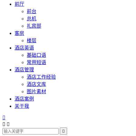
前厅
前台
总机
礼宾部
客房
楼层
酒店英语
基础口语
常用短语
酒店管理
酒店工作经验
酒店文库
图片素材
酒店案例
关于我



