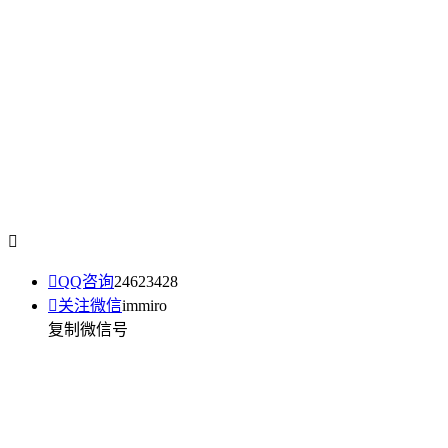


QQ咨询
24623428

关注微信
immiro
复制微信号