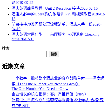
题
2019-09-25
酒店英语简易教程 | Unit 2 Reception 接待
2020-02-16
酒店人必学的Opera系统 附培训 PPT和视频教程
2020-02-
18
​前台接待70类问题处理流程清单，酒店人手一份
2020-
04-19
酒店英语常用句型——前厅服务 | 办理退房 Checking
out
2020-03-11
搜索
搜索
近期文章
一个数字，撬动整个酒店业的客户战略革命——深度解
读《The One Number You Need to Grow》
The One Number You Need to Grow
企业增长的核心指标：客户净推荐值（NPS）
外宾过生日怎么办？这套惊喜服务话术让你从"合格"变
成"被记住"