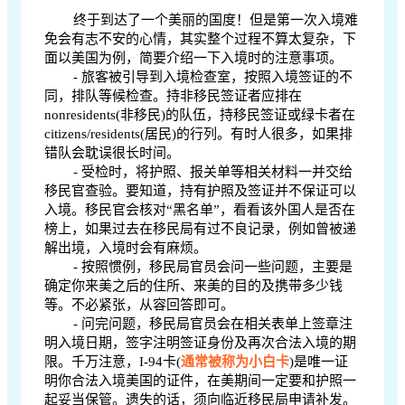
终于到达了一个美丽的国度！但是第一次入境难
免会有志不安的心情，其实整个过程不算太复杂，下
面以美国为例，简要介绍一下入境时的注意事项。
- 旅客被引导到入境检查室，按照入境签证的不
同，排队等候检查。持非移民签证者应排在
nonresidents(非移民)的队伍，持移民签证或绿卡者在
citizens/residents(居民)的行列。有时人很多，如果排
错队会耽误很长时间。
- 受检时，将护照、报关单等相关材料一并交给
移民官查验。要知道，持有护照及签证并不保证可以
入境。移民官会核对“黑名单”，看看该外国人是否在
榜上，如果过去在移民局有过不良记录，例如曾被递
解出境，入境时会有麻烦。
- 按照惯例，移民局官员会问一些问题，主要是
确定你来美之后的住所、来美的目的及携带多少钱
等。不必紧张，从容回答即可。
- 问完问题，移民局官员会在相关表单上签章注
明入境日期，签字注明签证身份及再次合法入境的期
限。千万注意，I-94卡(
通常被称为小白卡
)是唯一证
明你合法入境美国的证件，在美期间一定要和护照一
起妥当保管。遗失的话，须向临近移民局申请补发。