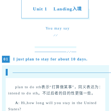
Unit 1 Landing入境
You may say
01
I just plan to stay for about 10 days.
plan to do sth
表示“打算做某事”，同义表达为：
intend to do sth。不过后者的目的性更强一些。
A
: Hi,how long will you stay in the United
States?