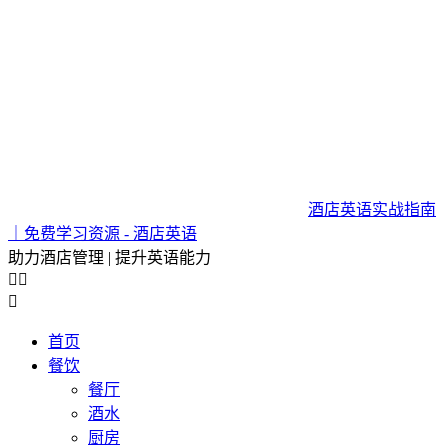
酒店英语实战指南
｜免费学习资源 - 酒店英语
助力酒店管理 | 提升英语能力



首页
餐饮
餐厅
酒水
厨房