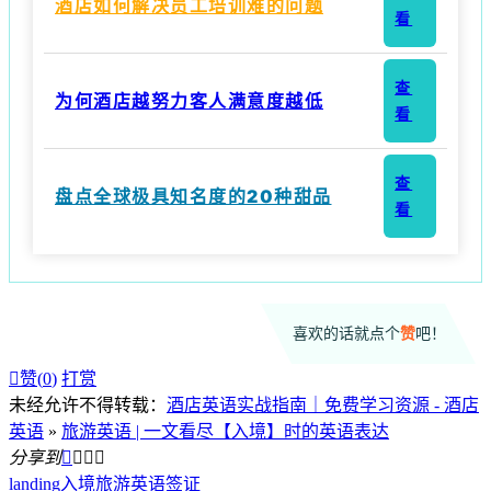
酒店如何解决员工培训难的问题
看
查
为何酒店越努力客人满意度越低
看
查
盘点全球极具知名度的20种甜品
看
喜欢的话就点个
赞
吧！

赞(
0
)
打赏
未经允许不得转载：
酒店英语实战指南｜免费学习资源 - 酒店
英语
»
旅游英语 | 一文看尽【入境】时的英语表达
分享到




landing
入境
旅游英语
签证