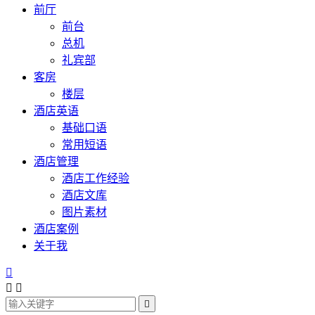
前厅
前台
总机
礼宾部
客房
楼层
酒店英语
基础口语
常用短语
酒店管理
酒店工作经验
酒店文库
图片素材
酒店案例
关于我



