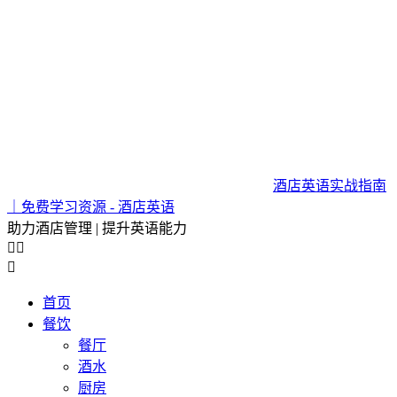
酒店英语实战指南
｜免费学习资源 - 酒店英语
助力酒店管理 | 提升英语能力



首页
餐饮
餐厅
酒水
厨房