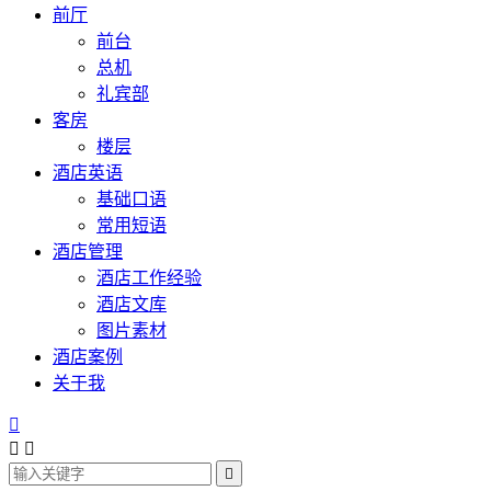
前厅
前台
总机
礼宾部
客房
楼层
酒店英语
基础口语
常用短语
酒店管理
酒店工作经验
酒店文库
图片素材
酒店案例
关于我



