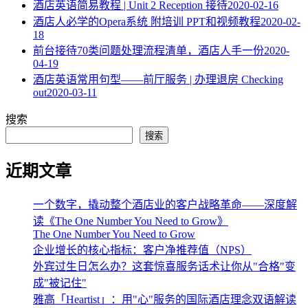
酒店英语简易教程 | Unit 2 Reception 接待
2020-02-16
酒店人必学的Opera系统 附培训 PPT和视频教程
2020-02-
18
​前台接待70类问题处理流程清单，酒店人手一份
2020-
04-19
酒店英语常用句型——前厅服务 | 办理退房 Checking
out
2020-03-11
搜索
搜索
近期文章
一个数字，撬动整个酒店业的客户战略革命——深度解
读《The One Number You Need to Grow》
The One Number You Need to Grow
企业增长的核心指标：客户净推荐值（NPS）
外宾过生日怎么办？这套惊喜服务话术让你从"合格"变
成"被记住"
雅高「Heartist」：用"心"服务的国际酒店理念双语解读