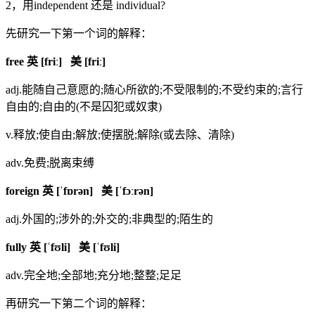
2，用independent 还是 individual?
先研究一下第一个词的解释：
free 英 [friː] 美 [friː]
adj.能随自己意愿的;随心所欲的;不受限制的;不受约束的;言行
自由的;自由的(不是囚犯或奴隶)
v.释放;使自由;解放;使摆脱;解除(或去除、清除)
adv.免费;脱离束缚
foreign 英 [ˈfɒrən] 美 [ˈfɔːrən]
adj.外国的;涉外的;外交的;非典型的;陌生的
fully 英 [ˈfʊli] 美 [ˈfʊli]
adv.完全地;全部地;充分地;整整;足足
再研究一下第二个词的解释：