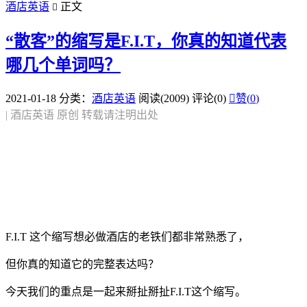
酒店英语
正文

“散客”的缩写是F.I.T，你真的知道代表
哪几个单词吗？
2021-01-18
分类：
酒店英语
阅读(2009)
评论(0)

赞(
0
)
| 酒店英语 原创 转载请注明出处
F.I.T 这个缩写想必做酒店的老铁们都非常熟悉了，
但你真的知道它的完整表达吗？
今天我们的重点是一起来掰扯掰扯F.I.T这个缩写。