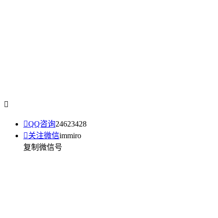


QQ咨询
24623428

关注微信
immiro
复制微信号