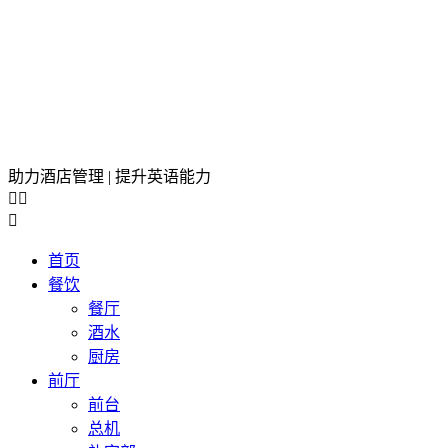
助力酒店管理 | 提升英语能力



首页
餐饮
餐厅
酒水
厨房
前厅
前台
总机