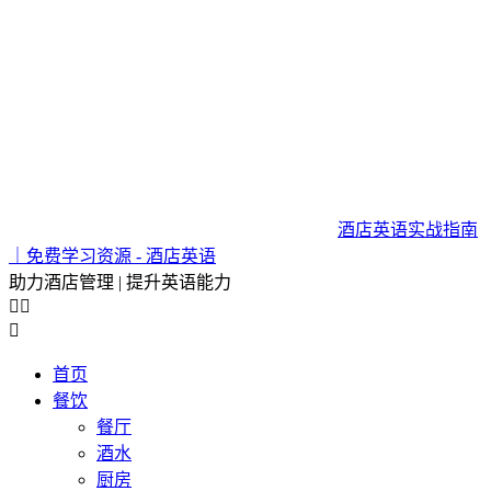
酒店英语实战指南
｜免费学习资源 - 酒店英语
助力酒店管理 | 提升英语能力



首页
餐饮
餐厅
酒水
厨房