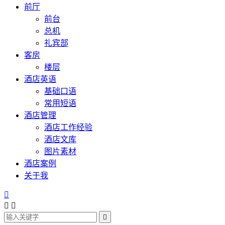
前厅
前台
总机
礼宾部
客房
楼层
酒店英语
基础口语
常用短语
酒店管理
酒店工作经验
酒店文库
图片素材
酒店案例
关于我



