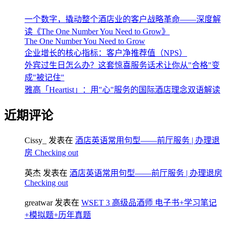
一个数字，撬动整个酒店业的客户战略革命——深度解
读《The One Number You Need to Grow》
The One Number You Need to Grow
企业增长的核心指标：客户净推荐值（NPS）
外宾过生日怎么办？这套惊喜服务话术让你从"合格"变
成"被记住"
雅高「Heartist」：用"心"服务的国际酒店理念双语解读
近期评论
Cissy_
发表在
酒店英语常用句型——前厅服务 | 办理退
房 Checking out
英杰
发表在
酒店英语常用句型——前厅服务 | 办理退房
Checking out
greatwar
发表在
WSET 3 高级品酒师 电子书+学习笔记
+模拟题+历年真题