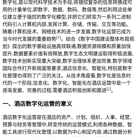
数字化,是以现代科学技术为手段,将错综复杂的信息转换成可
用的计量单位,即数字、数据、数码、数值等,然后利用这些单
位建立便于操控的数字化模型,并把它们转变为一系列二进制
代码引入计算机内部,发挥计算、存储、传输、交互等功能。
随着计算机技术、网络技术的进一步发展,数字化运营已成为
[
1
]
当今时代发展的重要趋势
。结合《数字中国建设整体布局规
划》提出的数字基础设施高效联通,数据资源规模和质量加快
提升,数据要素价值有效释放,数字生态文明建设取得积极进展,
数字技术创新实现重大突破,数字治理体系更加完善,数字领域
国际合作打开新局面等要求,酒店信息化、智能化,特别是数字
化管理也得到了广泛的关注。从技术角度看,数字化是信息时
代的一个阶段,信息化、数字化、智能化在酒店运营中是一个
[
2
]
逐渐发展、完善的过程,需要酒店积极创新和跟进
。
一、酒店数字化运营的意义
酒店数字化运营是在酒店的资产、计划、组织、人事、经营、
预算与财务等管理中,转变传统的运营模式,利用各种数据、智
能工具进行现代化管理,以数据为中心制定内容,通过数据分析