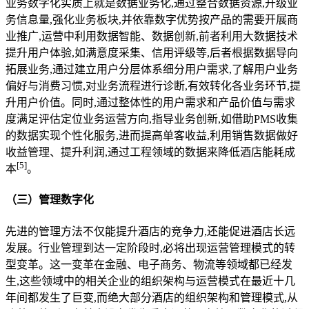
业务数字化实质上就是数据业务化,通过整合数据资源,升级业
务信息量,强化业务板块,并依靠数字优势按产品的需要开展商
业推广,运营中利用数据智能、数据创新,前者利用大数据技术
提升用户体验,如满意度采集、信用评级等,后者根据数据导向
拓展业务,通过建立用户分层体系细分用户需求,了解用户业务
偏好与消费习惯,对业务流程进行诊断,有效转化各业务环节,提
升用户价值。同时,通过整体性的用户需求和产品价值与需求
度满足评估定位业务运营方向,指导业务创新,如借助PMS收集
的数据实现个性化服务,进而提高单客收益,利用销售数据做好
收益管理、提升利润,通过工程领域的数据来降低酒店能耗成
[
5
]
本
。
（三）管理数字化
先进的管理方法不仅能提升酒店的竞争力,还能促进酒店长远
发展。行业管理到达一定阶段时,必将出现运营管理模式的转
型变革。这一变革在金融、电子商务、物流等领域都已经发
生,这些领域中的相关企业的组织架构与运营模式在最近十几
年间都发生了巨变,而绝大部分酒店的组织架构和管理模式,从