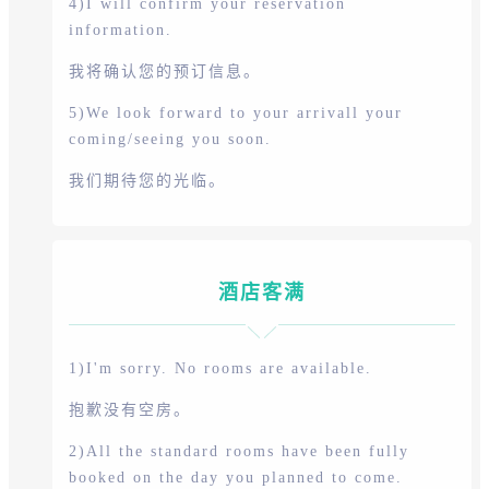
4)I will confirm your reservation
information.
我将确认您的预订信息。
5)We look forward to your arrivall your
coming/seeing you soon.
我们期待您的光临。
酒店客满
1)I'm sorry. No rooms are available.
抱歉没有空房。
2)All the standard rooms have been fully
booked on the day you planned to come.