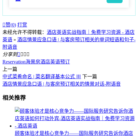

赞(
0
)
打赏
未经允许不得转载：
酒店英语实战指南｜免费学习资源 - 酒店
英语
»
酒店情景应急口语 | 与客房预订相关的单词短语和句子-
附语音
分享到




Reservation
海景房
酒店英语
预订
上一篇
中式菜肴命名 | 菜名翻译基本公式 Ⅲ
下一篇
酒店情景应急口语 | 与客房预订相关的情景对话-附语音
相关推荐
顾客体验才是核心竞争力——国际服务研究告诉你酒店