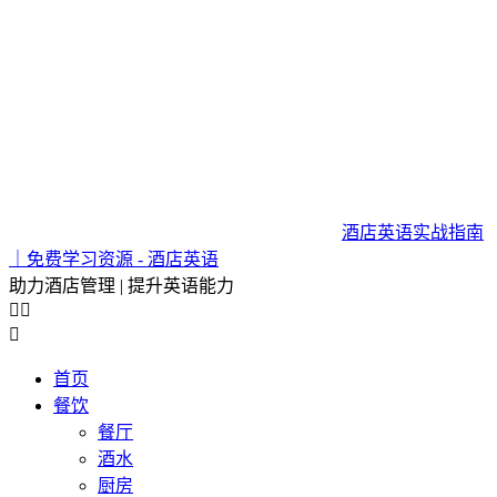
酒店英语实战指南
｜免费学习资源 - 酒店英语
助力酒店管理 | 提升英语能力



首页
餐饮
餐厅
酒水
厨房