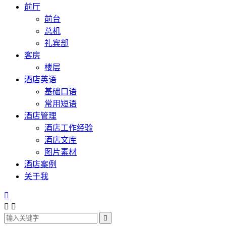
前厅
前台
总机
礼宾部
客房
楼层
酒店英语
基础口语
常用短语
酒店管理
酒店工作经验
酒店文库
图片素材
酒店案例
关于我



