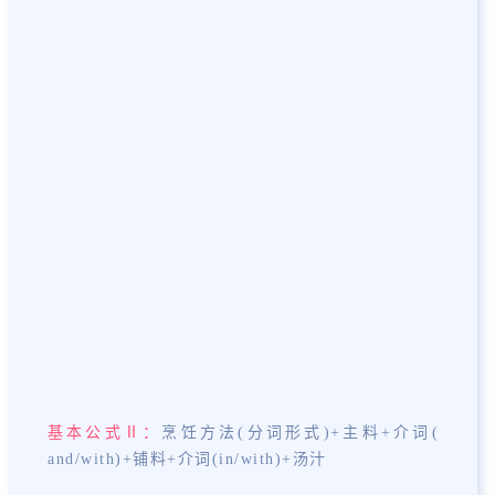
Examples of Dis
基本公式Ⅱ：
烹饪方法(分词形式)+主料+介词(
and/with)+铺料+介词(in/with)+汤汁