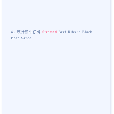
4，豉汁蒸牛仔骨
Steamed
Beef Ribs in Black
Bean Sauce