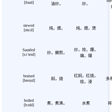
fri
[fraɪd]
油炒，
炒，
stewed
炖，煨，
炖，煨，煲
[stuːd]
炒，炝，爆，
Sautéed
炒，嫩煎，
[sɔˈteɪd]
煸，熘
红焖，红烧，
braised
焖，烧
多
[breɪzd]
烩，浸
boiled
煮，煮沸，
水煮
将
[bɔɪld]