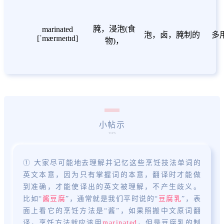
腌，浸泡(食
marinated
泡，卤，腌制的
多
[ˈmærɪneɪtɪd]
物)，
小帖示
① 大家尽可能地去理解并记忆这些烹饪技法单词的
英文本意，因为只有掌握词的本意，翻译时才能做
到准确，才能使译出的英文被理解，不产生歧义。
比如“
酱豆腐
”，通常就是我们平时说的“
豆腐乳
”，表
面上看它的烹饪方法是“酱”，如果照搬中文原词翻
译，烹饪方法就应该用
marinated
，但是豆腐乳的制