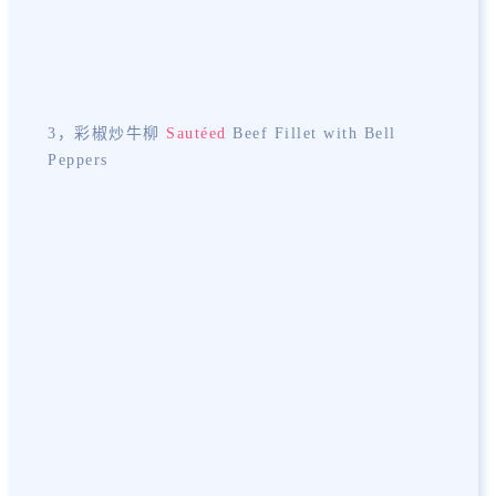
3，彩椒炒牛柳
Sautéed
Beef Fillet with Bell
Peppers