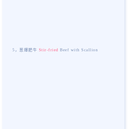
5，葱爆肥牛
Stir-fried
Beef with Scallion