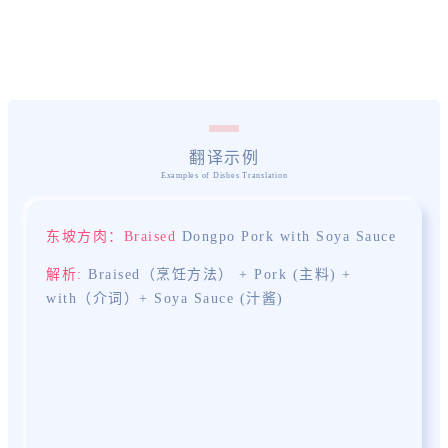
翻译示例
东坡方肉：
Braised
Dongpo Pork with Soya Sauce
解析:
B
r
aised
（烹饪方法）
+
Po
rk
(主料) +
with（介词）+
So
ya
Sauce (汁酱)