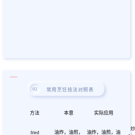
0
2
常用烹饪技法对照表
​方法
本意
实际应用
炒
油炸，油煎，
油炸，油煎，油
fried