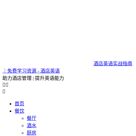
酒店英语实战指南
｜免费学习资源 - 酒店英语
助力酒店管理 | 提升英语能力



首页
餐饮
餐厅
酒水
厨房