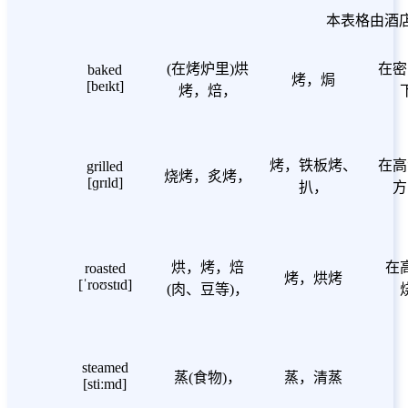
本表格由酒
(在烤炉里)烘
在密
baked
烤，焗
[beɪkt]
烤，焙，
烤，铁板烤、
在高
grilled
烧烤，炙烤，
[ɡrɪld]
扒，
方
烘，烤，焙
在
roasted
烤，烘烤
[ˈroʊstɪd]
(肉、豆等)，
steamed
蒸(食物)，
蒸，清蒸
[stiːmd]