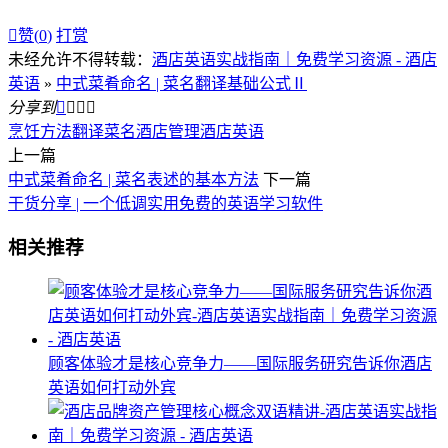

赞(
0
)
打赏
未经允许不得转载：
酒店英语实战指南｜免费学习资源 - 酒店
英语
»
中式菜肴命名 | 菜名翻译基础公式Ⅱ
分享到




烹饪方法
翻译
菜名
酒店管理
酒店英语
上一篇
中式菜肴命名 | 菜名表述的基本方法
下一篇
干货分享 | 一个低调实用免费的英语学习软件
相关推荐
顾客体验才是核心竞争力——国际服务研究告诉你酒店
英语如何打动外宾