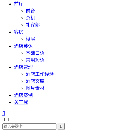
前厅
前台
总机
礼宾部
客房
楼层
酒店英语
基础口语
常用短语
酒店管理
酒店工作经验
酒店文库
图片素材
酒店案例
关于我



