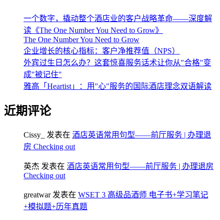
一个数字，撬动整个酒店业的客户战略革命——深度解
读《The One Number You Need to Grow》
The One Number You Need to Grow
企业增长的核心指标：客户净推荐值（NPS）
外宾过生日怎么办？这套惊喜服务话术让你从"合格"变
成"被记住"
雅高「Heartist」：用"心"服务的国际酒店理念双语解读
近期评论
Cissy_
发表在
酒店英语常用句型——前厅服务 | 办理退
房 Checking out
英杰
发表在
酒店英语常用句型——前厅服务 | 办理退房
Checking out
greatwar
发表在
WSET 3 高级品酒师 电子书+学习笔记
+模拟题+历年真题