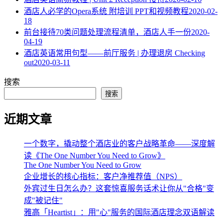
酒店人必学的Opera系统 附培训 PPT和视频教程
2020-02-
18
​前台接待70类问题处理流程清单，酒店人手一份
2020-
04-19
酒店英语常用句型——前厅服务 | 办理退房 Checking
out
2020-03-11
搜索
搜索
近期文章
一个数字，撬动整个酒店业的客户战略革命——深度解
读《The One Number You Need to Grow》
The One Number You Need to Grow
企业增长的核心指标：客户净推荐值（NPS）
外宾过生日怎么办？这套惊喜服务话术让你从"合格"变
成"被记住"
雅高「Heartist」：用"心"服务的国际酒店理念双语解读