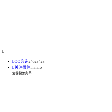


QQ咨询
24623428

关注微信
immiro
复制微信号