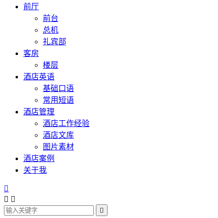
前厅
前台
总机
礼宾部
客房
楼层
酒店英语
基础口语
常用短语
酒店管理
酒店工作经验
酒店文库
图片素材
酒店案例
关于我



