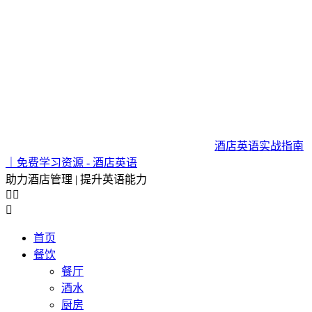
酒店英语实战指南
｜免费学习资源 - 酒店英语
助力酒店管理 | 提升英语能力



首页
餐饮
餐厅
酒水
厨房